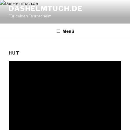
Zum
DASHELMTUCH.DE
Inhalt
Für deinen Fahrradhelm
springen
Menü
HUT